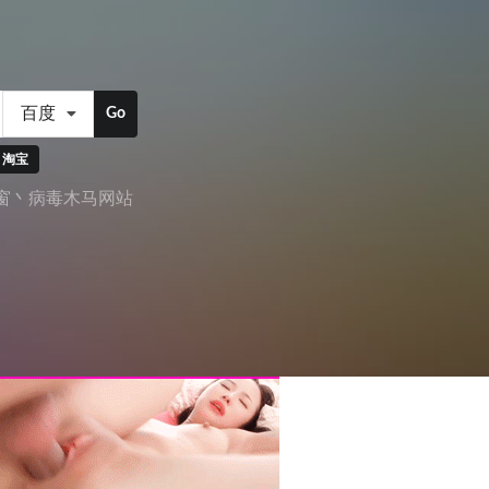
百度
Go
淘宝
窗丶病毒木马网站