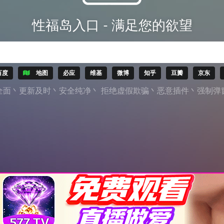
性福岛入口 - 满足您的欲望
百度
地图
必应
维基
微博
知乎
豆瓣
京东
全面丶更新及时丶安全纯净丶 拒绝虚假欺骗丶恶意插件丶强制弹